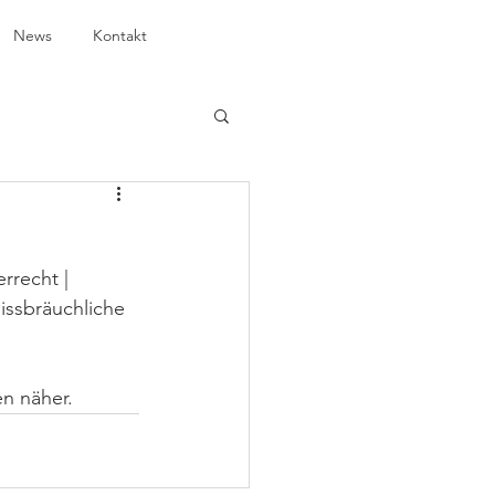
News
Kontakt
rrecht | 
ssbräuchliche 
n näher. 