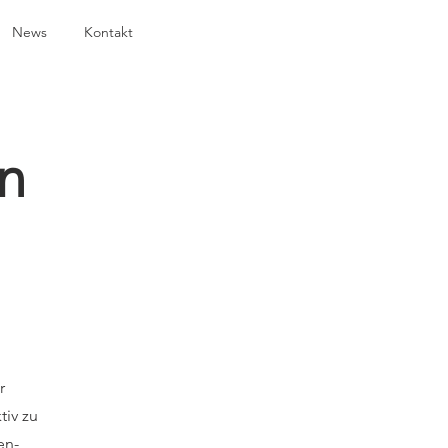
News
Kontakt
n
r
tiv zu
en-