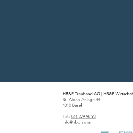
HB&P Treuhand AG | HB&P Wirtschaf
St. Alban-Anlage 44
4010 Basel
Tel.:
061 279 98 98
info@hbp.swiss